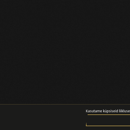
Kasutame küpsiseid liikluse