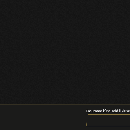
Kasutame küpsiseid liikluse