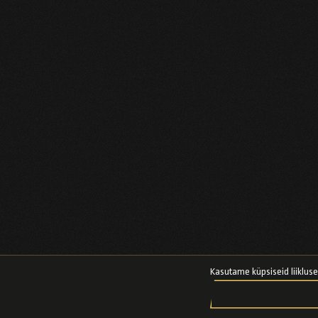
Kasutame küpsiseid liikluse