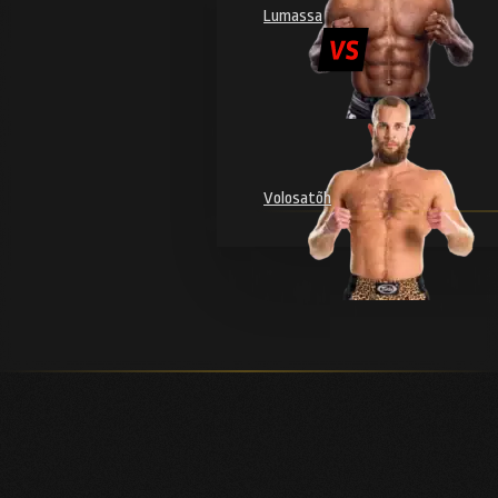
Lumassa
Volosatõh