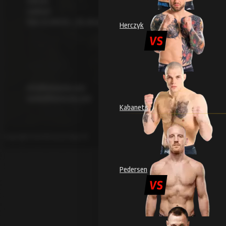
Galeriid
Uudised
Raju 20 piletid – 10. oktoober 2026
Herczyk
KONTAKT
info@mmaraju.com
media@mmaraju.com
Kabanets
Copyright 2026 © Evecon Raju OÜ
Pedersen