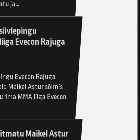
atu ja…
siivlepingu
iiga Evecon Rajuga
epingu Evecon Rajuga
aid Maikel Astur sõlmis
uurima MMA liiga Evecon
itmatu Maikel Astur