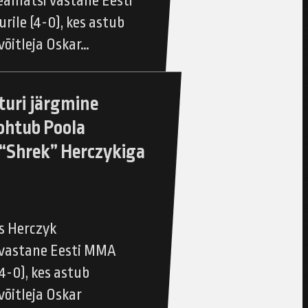
eamatši vastane Eesti
ile (4-0), kes astub
võitleja Oskar…
turi järgmine
ohtub Poola
 “Shrek” Herczykiga
s Herczyk
 vastane Eesti MMA
4-0), kes astub
võitleja Oskar