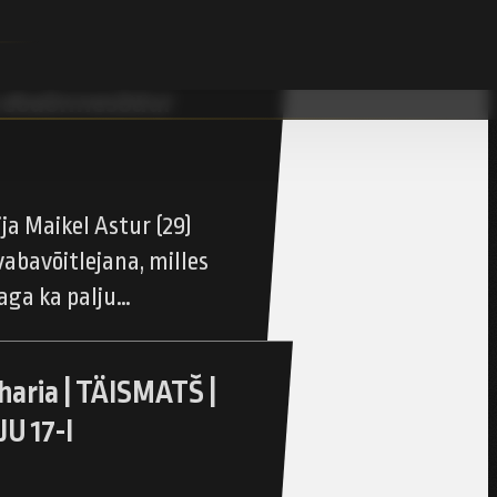
valmistub pärast
 18 matšiks: olen
s ebaõnnesõdur
ja Maikel Astur (29)
vabavõitlejana, milles
 aga ka palju…
haria | TÄISMATŠ |
U 17-l