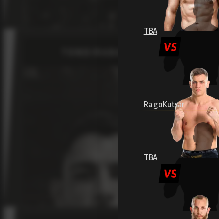
TBA
Raigo
Kutsar
TBA