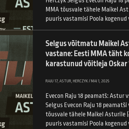
Herczyk Selgus Evecon Raju 18 p
MMA tõusvale tähele Maikel Astur
puuris vastamisi Poola kogenud 
Selgus võitmatu Maikel As
vastane: Eesti MMA täht k
karastunud võitleja Oskar
RAJU 17, ASTUR, HERCZYK / MAI 1, 2025
Evecon Raju 18 peamatš: Astur v
Selgus Evecon Raju 18 peamatši
tõusvale tähele Maikel Asturile (
puuris vastamisi Poola kogenud 