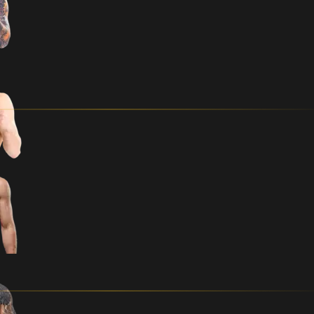
Evecon Raju 20 juubeli pea
Kristjan Tõniste
/ MAI 5, 2026
Eesti sportliku vabavõitluse lip
kahekümnenda ehk juubeli võitl
on peamatš, kus astub üles kodu