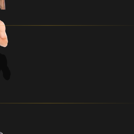
 TBA
KRISTJAN TÕNISTE 
 RODRIGO VARGAS
AISEL AGA
VS
VS
Evecon Raju 18 |
Maikel “The
Beware the
Post-Fight
Sniper” Astur vs.
Sniper’s Knee🎯
Interview with
Oskar Herczyk |
Maikel Astur
Evecon Raju 18
Press Conference