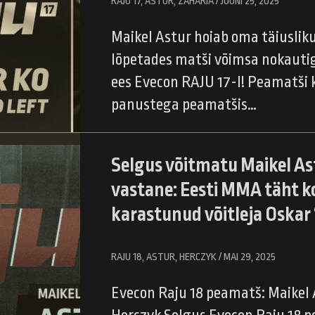
RAJU 17, ASTUR, ZAHARIA / JUUNI 25, 2025
Maikel Astur hoiab oma täiusli
lõpetades matši võimsa nokauti
ees Evecon RAJU 17-l! Peamatši k
panustega peamatšis…
Selgus võitmatu Maikel As
vastane: Eesti MMA täht k
karastunud võitleja Oskar
RAJU 18, ASTUR, HERCZYK / MAI 29, 2025
Evecon Raju 18 peamatš: Maikel 