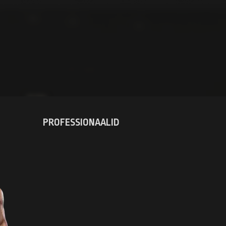
77.1
kg
PROFESSIONAALID
POL
RIIK
1-0
REKORD
PROFIMATŠ
23
VANUS
183
PIKKUS (CM)