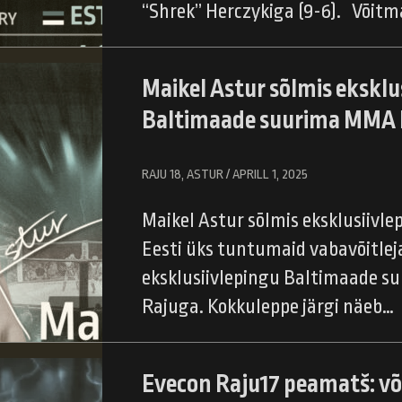
“Shrek” Herczykiga (9-6). Võitm
Maikel Astur sõlmis eksklu
Baltimaade suurima MMA l
RAJU 18, ASTUR / APRILL 1, 2025
Maikel Astur sõlmis eksklusiivl
Eesti üks tuntumaid vabavõitlej
eksklusiivlepingu Baltimaade s
Rajuga. Kokkuleppe järgi näeb…
Evecon Raju17 peamatš: võ