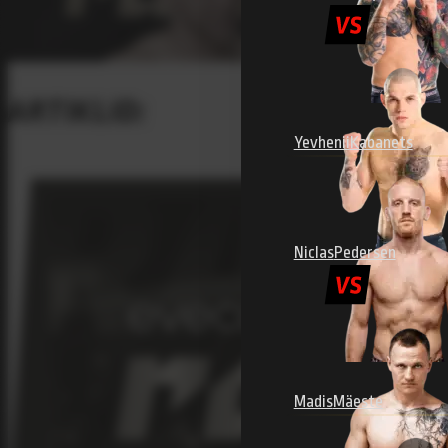
ARTIKLID:
Yevhenii
Kabanets
Niclas
Pedersen
Madis
Mäeste