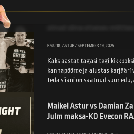
Vabavõitleja Maikel Astur 
vigastuspausi Evecon RAJU
olnud sõna otseses mõtte
RAJU 18, ASTUR / SEPTEMBER 19, 2025
Kaks aastat tagasi tegi kikkpoksi
kannapöörde ja alustas karjääri 
teda siiani on saatnud suur edu,
Maikel Astur vs Damian Za
Julm maksa-KO Evecon RAJ