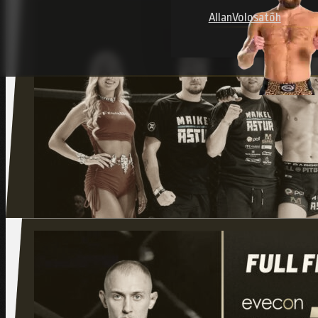
Allan
Volosatõh