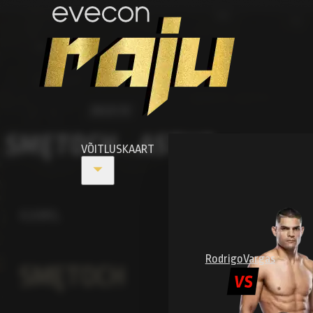
RAJU 15
SMĘTOCH
ASTUR
VÕITLUSKAART
VS
KAMIL
Rodrigo
Vargas
SMĘTOCH