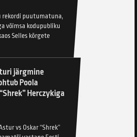
ku rekordi puutumatuna,
ga võimsa kodupubliku
aos Selles kõrgete
turi järgmine
ohtub Poola
 “Shrek” Herczykiga
Astur vs Oskar “Shrek”