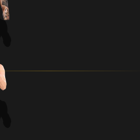
teravaid elamusi pakkuv…
Evecon Raju 19 peamatš on
Astur kohtub Rumeenia ra
Alexandru Constantiniga
RAJU 19, ASTUR, CONSTANTIN / JAANUAR 24, 2026
Selgunud on kauaoodatud Eveco
vastane Eesti MMA esinumbrile Ma
aprillil Tallinna Tondiraba Jääh
suursündmusel astub…