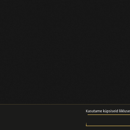
Kasutame küpsiseid liikluse