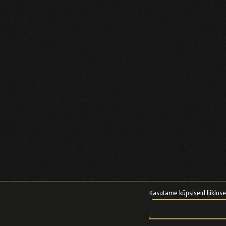
Kasutame küpsiseid liikluse