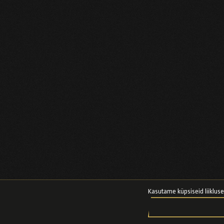
Kasutame küpsiseid liikluse