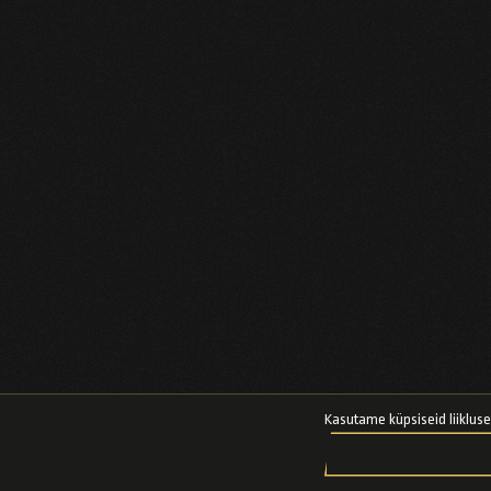
Kasutame küpsiseid liikluse