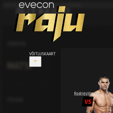
OKT 19, 2013 · A. LE COQ SPORT SPORDIMAJA
OLLY RAJU 12
Fotod
JORGEN
VÕITLUSKAART
MATSI
Rodrigo
Vargas
FOUAD