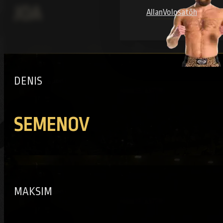
JOA
Allan
Volosatõh
DENIS
SEMENOV
MAKSIM