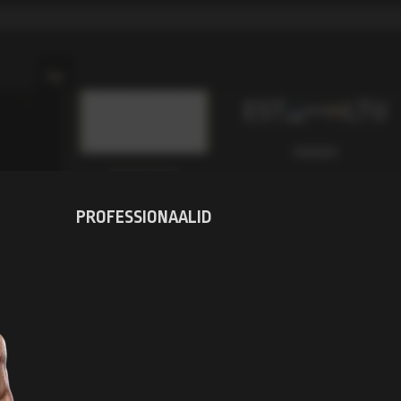
kg
ESITLEB:
EST
LTU
RIIK
REKORD
PROFIMATŠ
VANUS
PROFESSIONAALID
PIKKUS (CM)
kg
ESITLEB:
FRA
EST
RIIK
REKORD
PROFIMATŠ
VANUS