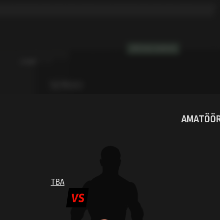
VÕITJA: SUB R3
LISAINFO
SERGEJ
GRECICHO
AMATÖÖR
VÕITJA: SUB R2
LISAINFO
TBA
HENRI