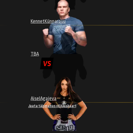
HIIEMÄE
Kennet
Künnarpuu
VÕITJA: SUB R3
LISAINFO
PERTTU
TBA
PAATOLA
VÕITJA: SUB R1
Aisel
Agajeva
LISAINFO
Vaata täismahus võitluskaarti
LAURI