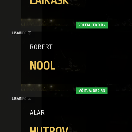
LAIKASK
VÕITJA: TKO R2
LISAINFO
ROBERT
NOOL
VÕITJA: DEC R3
LISAINFO
ALAR
HUTROV