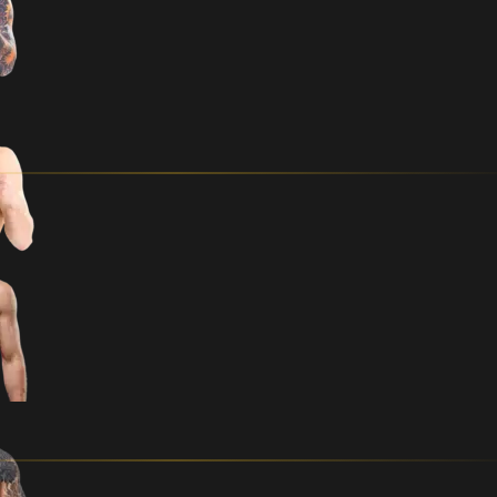
PIKKUS (CM)
kg
ESITLEB:
FRA
EST
RIIK
AM REKORD
AMATÖÖRMATŠ
VANUS
PIKKUS (CM)
kg
EST
FRA
RIIK
AM REKORD
AMATÖÖRMATŠ
VANUS