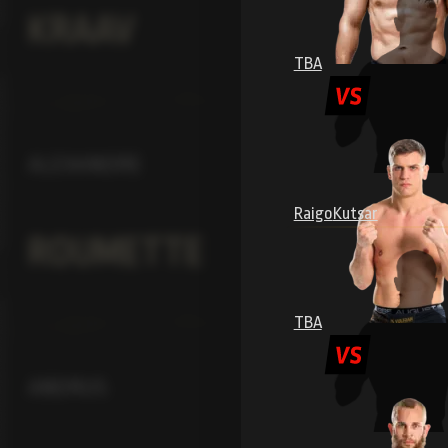
KRAAV
TBA
ALEXANDRE
Raigo
Kutsar
ROUMETTE
TBA
ANDRUS