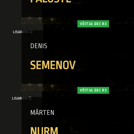
VÕITJA: DEC R3
LISAINFO
DENIS
SEMENOV
VÕITJA: DEC R3
LISAINFO
MÄRTEN
NURM