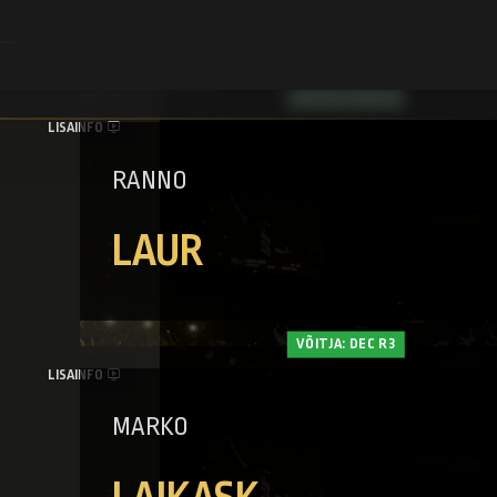
RAIDLA
VÕITJA: SUB R3
LISAINFO
RANNO
LAUR
VÕITJA: DEC R3
LISAINFO
MARKO