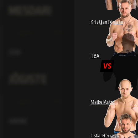
MESDARI
Kristjan
Tõniste
JÜRI
TBA
JÕGISTE
Maikel
Astur
AMINE
Oskar
Herczyk