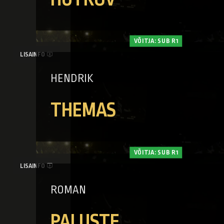
VÕITJA: SUB R1
LISAINFO
HENDRIK
THEMAS
VÕITJA: SUB R1
LISAINFO
ROMAN
PALUSTE