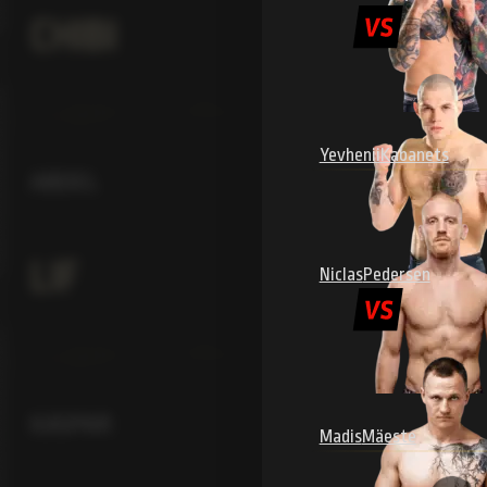
CHIBI
Yevhenii
Kabanets
ABDEL
LIF
Niclas
Pedersen
KASPAR
Madis
Mäeste