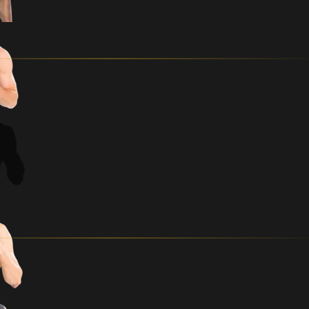
PIKKUS (CM)
kg
ESITLEB:
EST
FIN
RIIK
REKORD
PROFIMATŠ
VANUS
PIKKUS (CM)
kg
ESITLEB:
FRA
EST
RIIK
REKORD
PROFIMATŠ
VANUS