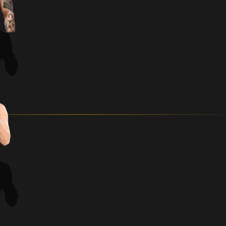
PIKKUS (CM)
kg
FRA
EST
RIIK
AM REKORD
AMATÖÖRMATŠ
VANUS
PIKKUS (CM)
kg
EST
EST
RIIK
AM REKORD
AMATÖÖRMATŠ
VANUS