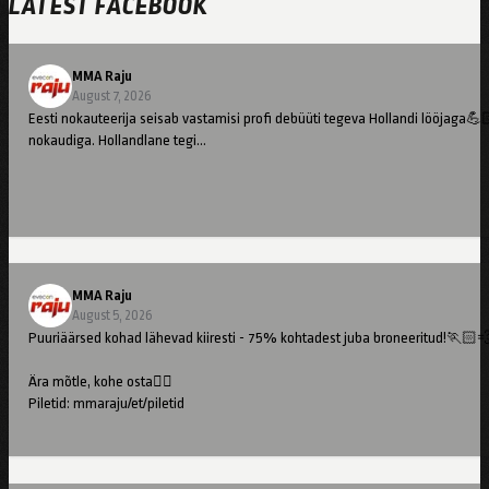
LATEST FACEBOOK
MMA Raju
August 7, 2026
Eesti nokauteerija seisab vastamisi profi debüüti tegeva Hollandi lööjaga💪
nokaudiga. Hollandlane tegi…
MMA Raju
August 5, 2026
Puuriäärsed kohad lähevad kiiresti - 75% kohtadest juba broneeritud!🏃🏻
Ära mõtle, kohe osta👇🏻
Piletid: mmaraju/et/piletid
//