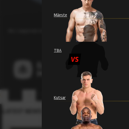
Mäeste
Мы с гордостью отмечаем вклад наших партнёров и сторонников, 
TBA
Eesti Metsameister
Kutsar
LATEST NEWS
All News